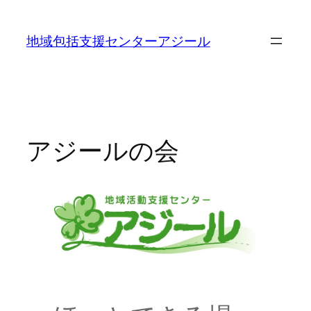
内
容
地域包括支援センターアジール
を
ス
キ
ッ
プ
アジールの会