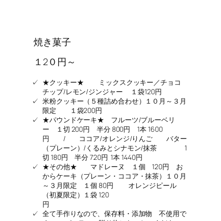
焼き菓子
１2０円～
★クッキー★ ミックスクッキー／チョコ
チップ/レモン/ジンジャー １袋120円
米粉クッキー（５種詰め合わせ）１０月～３月
限定 １袋200円
★パウンドケーキ★ フルーツ/ブルーベリ
ー １切 200円 半分 800円 1本 1600
円 / ココア/オレンジ/りんご バター
（プレーン）/くるみとシナモン/抹茶 1
切 180円 半分 720円 1本 1440円
★その他★ マドレーヌ １個 120円 お
からケーキ（プレーン・ココア・抹茶）１０月
～３月限定 １個 80円 オレンジピール
（初夏限定）１袋 120
円
全て手作りなので、保存料・添加物 不使用で